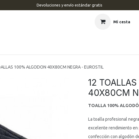
Devoluciones y envío estándar gratis
Mi cesta
CIO
BARBERÍA
PELUQUERÍA
ESTÉTICA
UÑAS
MAR
OALLAS 100% ALGODON 40X80CM NEGRA - EUROSTIL
12 TOALLA
40X80CM N
TOALLA 100% ALGODÓN 
La toalla profesional neg
excelente rendimiento en p
confección con algodón de