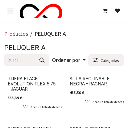
Ir al contenido
Productos
PELUQUERÍA
PELUQUERÍA
Ordenar por
Categorías
TIJERA BLACK
SILLA RECLINABLE
EVOLUTION FLEX 5,75
NEGRA - RAGNAR
- JAGUAR
435,50
€
535,39
€
Añadir a lista de deseos
Añadir a lista de deseos