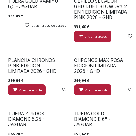
TIJERA GOLD KAMIYU
CEPILLO SECADOR
6,5 - JAGUAR
GHD DUET BLOWDRY 2
EN 1 EDICIÓN LIMITADA
383,49
€
PINK 2026 - GHD
Añadir a lista de deseos
331,60
€
Añadir a la cesta
PLANCHA CHRONOS
CHRONOS MAX ROSA
PINK EDICIÓN
EDICIÓN LIMITADA
LIMITADA 2026 - GHD
2026 - GHD
299,94
€
299,94
€
Añadir a la cesta
Añadir a lista de deseos
Añadir a la cesta
TIJERA ZURDOS
TIJERA GOLD
DIAMOND 5.25 -
DIAMOND E 6" -
JAGUAR
JAGUAR
266,78
€
258,62
€