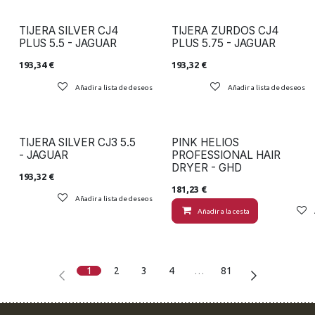
TIJERA SILVER CJ4
TIJERA ZURDOS CJ4
PLUS 5.5 - JAGUAR
PLUS 5.75 - JAGUAR
193,34
€
193,32
€
Añadir a lista de deseos
Añadir a lista de deseos
TIJERA SILVER CJ3 5.5
PINK HELIOS
- JAGUAR
PROFESSIONAL HAIR
DRYER - GHD
193,32
€
181,23
€
Añadir a lista de deseos
Añadir a la cesta
1
2
3
4
…
81