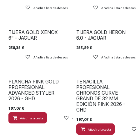
Añadir a lista de deseos
Añadir a lista de deseos
TIJERA GOLD XENOX
TIJERA GOLD HERON
6" - JAGUAR
6.0 - JAGUAR
258,35
€
255,89
€
Añadir a lista de deseos
Añadir a lista de deseos
PLANCHA PINK GOLD
TENACILLA
PROFFESIONAL
PROFESIONAL
ADVANCED STYLER
CHRONOS CURVE
2026 - GHD
GRAND DE 32 MM
EDICIÓN PINK 2026 -
197,07
€
GHD
Añadir a la cesta
Añadir a lista de deseos
197,07
€
Añadir a la cesta