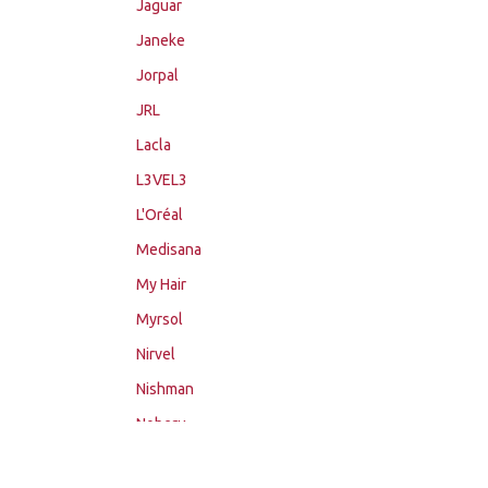
Jaguar
Janeke
Jorpal
JRL
Lacla
L3VEL3
L'Oréal
Medisana
My Hair
Myrsol
Nirvel
Nishman
Noberu
Novon