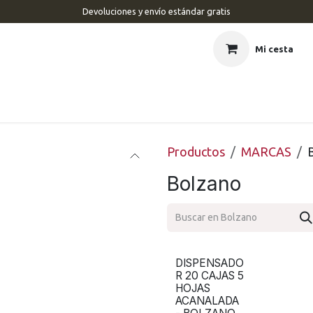
Devoluciones y envío estándar gratis
Mi cesta
CIO
BARBERÍA
PELUQUERÍA
ESTÉTICA
UÑAS
MAR
Productos
MARCAS
Bolzano
DISPENSADO
R 20 CAJAS 5
HOJAS
ACANALADA