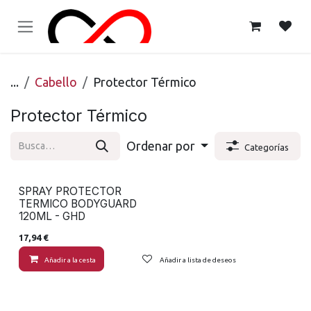
Ir al contenido
...
Cabello
Protector Térmico
Protector Térmico
Ordenar por
Categorías
SPRAY PROTECTOR
TERMICO BODYGUARD
120ML - GHD
17,94
€
Añadir a la cesta
Añadir a lista de deseos