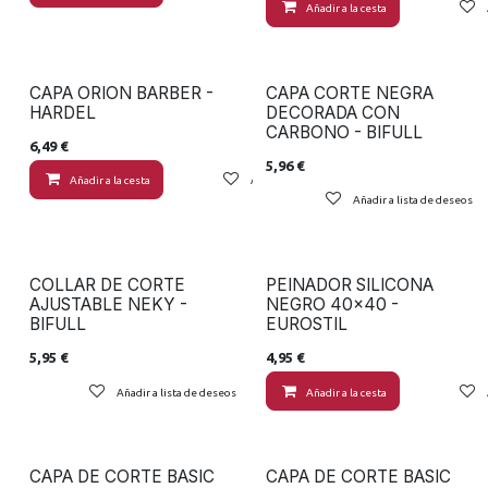
Añadir a la cesta
CAPA ORION BARBER -
CAPA CORTE NEGRA
HARDEL
DECORADA CON
CARBONO - BIFULL
6,49
€
5,96
€
Añadir a la cesta
Añadir a lista de deseos
Añadir a lista de deseos
COLLAR DE CORTE
PEINADOR SILICONA
AJUSTABLE NEKY -
NEGRO 40x40 -
BIFULL
EUROSTIL
5,95
€
4,95
€
Añadir a lista de deseos
Añadir a la cesta
CAPA DE CORTE BASIC
CAPA DE CORTE BASIC