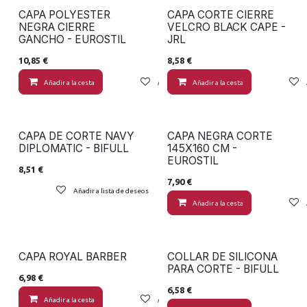
CAPA POLYESTER
CAPA CORTE CIERRE
NEGRA CIERRE
VELCRO BLACK CAPE -
GANCHO - EUROSTIL
JRL
10,85
€
8,58
€
Añadir a la cesta
Añadir a lista de deseos
Añadir a la cesta
CAPA DE CORTE NAVY
CAPA NEGRA CORTE
DIPLOMATIC - BIFULL
145X160 CM -
EUROSTIL
8,51
€
7,90
€
Añadir a lista de deseos
Añadir a la cesta
CAPA ROYAL BARBER
COLLAR DE SILICONA
PARA CORTE - BIFULL
6,98
€
6,58
€
Añadir a la cesta
Añadir a lista de deseos