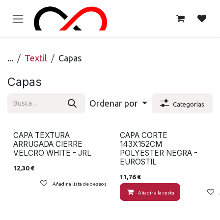
Ir al contenido
...
Textil
Capas
Capas
Ordenar por
Categorías
CAPA TEXTURA
CAPA CORTE
ARRUGADA CIERRE
143X152CM
VELCRO WHITE - JRL
POLYESTER NEGRA -
EUROSTIL
12,30
€
11,76
€
Añadir a lista de deseos
Añadir a la cesta