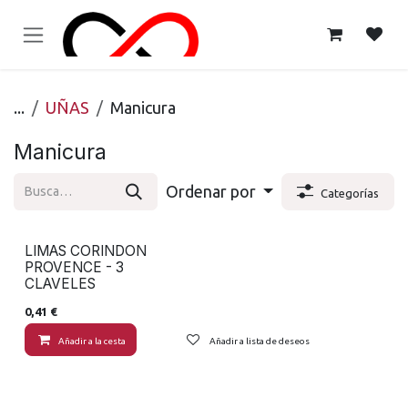
Ir al contenido
...
UÑAS
Manicura
Manicura
Ordenar por
Categorías
LIMAS CORINDON
PROVENCE - 3
CLAVELES
0,41
€
Añadir a la cesta
Añadir a lista de deseos