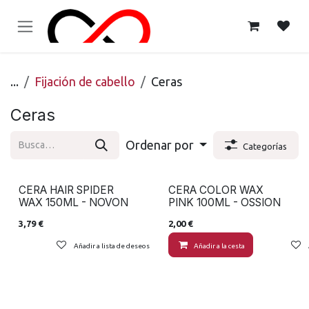
Ir al contenido
...
Fijación de cabello
Ceras
Ceras
Ordenar por
Categorías
CERA HAIR SPIDER
CERA COLOR WAX
WAX 150ML - NOVON
PINK 100ML - OSSION
3,79
€
2,00
€
Añadir a lista de deseos
Añadir a la cesta