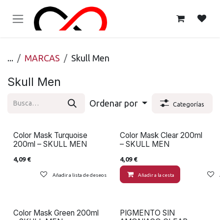
Ir al contenido
...
MARCAS
Skull Men
Skull Men
Ordenar por
Categorías
Color Mask Turquoise
Color Mask Clear 200ml
200ml – SKULL MEN
– SKULL MEN
4,09
€
4,09
€
Añadir a lista de deseos
Añadir a la cesta
Color Mask Green 200ml
PIGMENTO SIN