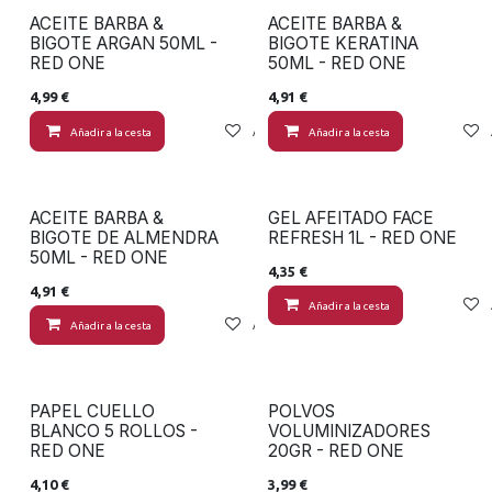
ACEITE BARBA &
ACEITE BARBA &
BIGOTE ARGAN 50ML -
BIGOTE KERATINA
RED ONE
50ML - RED ONE
4,99
€
4,91
€
Añadir a la cesta
Añadir a lista de deseos
Añadir a la cesta
ACEITE BARBA &
GEL AFEITADO FACE
BIGOTE DE ALMENDRA
REFRESH 1L - RED ONE
50ML - RED ONE
4,35
€
4,91
€
Añadir a la cesta
Añadir a la cesta
Añadir a lista de deseos
PAPEL CUELLO
POLVOS
BLANCO 5 ROLLOS -
VOLUMINIZADORES
RED ONE
20GR - RED ONE
4,10
€
3,99
€