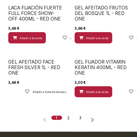
LACA FIJACIÓN FUERTE
GEL AFEITADO FRUTOS
FULL FORCE SHOW-
DEL BOSQUE 1L - RED
OFF 400ML - RED ONE
ONE
3,66
€
3,66
€
Añadir a la cesta
Añadir a lista de deseos
Añadir a la cesta
GEL AFEITADO FACE
GEL FIJADOR VITAMIN
FRESH SILVER 1L - RED
KERATIN 400ML - RED
ONE
ONE
3,66
€
3,50
€
Añadir a lista de deseos
Añadir a la cesta
1
2
3