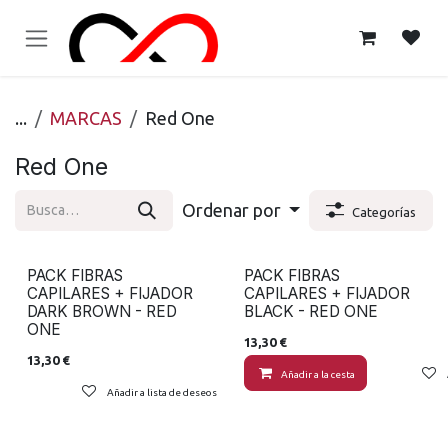
Ir al contenido
...
MARCAS
Red One
Red One
Ordenar por
Categorías
PACK FIBRAS
PACK FIBRAS
CAPILARES + FIJADOR
CAPILARES + FIJADOR
DARK BROWN - RED
BLACK - RED ONE
ONE
13,30
€
13,30
€
Añadir a la cesta
Añadir a lista de deseos