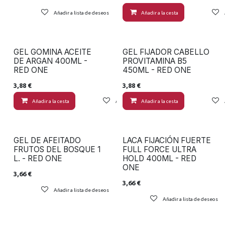
Añadir a lista de deseos
Añadir a la cesta
GEL GOMINA ACEITE
GEL FIJADOR CABELLO
DE ARGAN 400ML -
PROVITAMINA B5
RED ONE
450ML - RED ONE
3,88
€
3,88
€
Añadir a la cesta
Añadir a lista de deseos
Añadir a la cesta
GEL DE AFEITADO
LACA FIJACIÓN FUERTE
FRUTOS DEL BOSQUE 1
FULL FORCE ULTRA
L. - RED ONE
HOLD 400ML - RED
ONE
3,66
€
3,66
€
Añadir a lista de deseos
Añadir a lista de deseos