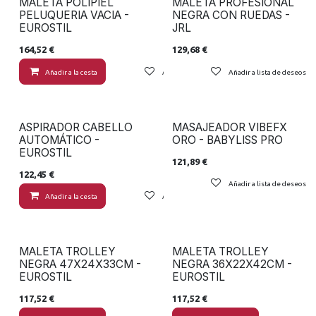
MALETA POLIPIEL
MALETA PROFESIONAL
PELUQUERIA VACIA -
NEGRA CON RUEDAS -
EUROSTIL
JRL
164,52
€
129,68
€
Añadir a la cesta
Añadir a lista de deseos
Añadir a lista de deseos
ASPIRADOR CABELLO
MASAJEADOR VIBEFX
AUTOMÁTICO -
ORO - BABYLISS PRO
EUROSTIL
121,89
€
122,45
€
Añadir a lista de deseos
Añadir a la cesta
Añadir a lista de deseos
MALETA TROLLEY
MALETA TROLLEY
NEGRA 47X24X33CM -
NEGRA 36X22X42CM -
EUROSTIL
EUROSTIL
117,52
€
117,52
€