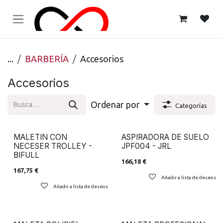
Ir al contenido
...
BARBERÍA
Accesorios
Accesorios
Ordenar por
Categorías
MALETIN CON
ASPIRADORA DE SUELO
NECESER TROLLEY -
JPF004 - JRL
BIFULL
166,18
€
167,75
€
Añadir a lista de deseos
Añadir a lista de deseos