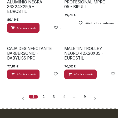
ALUMINIO NEGRA
PROFESIONAL MPRO
36X24X29,5 -
05 - BIFULL
EUROSTIL
79,73
€
80,19
€
Añadir a lista de deseos
Añadir a la cesta
Añadir a lista de deseos
CAJA DESINFECTANTE
MALETIN TROLLEY
BARBERSONIC -
NEGRO 42X20X35 -
BABYLISS PRO
EUROSTIL
77,81
€
76,32
€
Añadir a la cesta
Añadir a lista de deseos
Añadir a la cesta
1
2
3
4
…
9