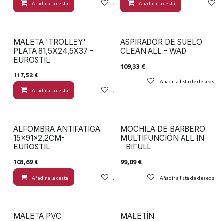
Añadir a la cesta
Añadir a lista de deseos
Añadir a la cesta
MALETA 'TROLLEY'
ASPIRADOR DE SUELO
PLATA 81,5X24,5X37 -
CLEAN ALL - WAD
EUROSTIL
109,33
€
117,52
€
Añadir a lista de deseos
Añadir a la cesta
Añadir a lista de deseos
ALFOMBRA ANTIFATIGA
MOCHILA DE BARBERO
15x91x2,2CM-
MULTIFUNCIÓN ALL IN
EUROSTIL
- BIFULL
103,69
€
99,09
€
Añadir a la cesta
Añadir a lista de deseos
Añadir a lista de deseos
MALETA PVC
MALETÍN