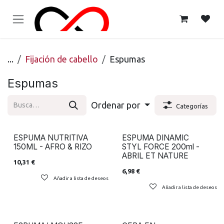
Ir al contenido
...
Fijación de cabello
Espumas
Espumas
Ordenar por
Categorías
ESPUMA NUTRITIVA
ESPUMA DINAMIC
150ML - AFRO & RIZO
STYL FORCE 200ml -
ABRIL ET NATURE
10,31
€
6,98
€
Añadir a lista de deseos
Añadir a lista de deseos