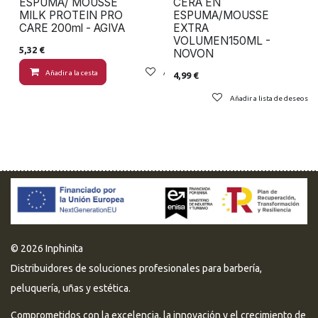
ESPUMA/ MOUSSE
CERA EN
MILK PROTEIN PRO
ESPUMA/MOUSSE
CARE 200ml - AGIVA
EXTRA
VOLUMEN150ML -
5,32
€
NOVON
Añadir a la cesta
Añadir a lista de deseos
4,99
€
Añadir a lista de deseos
© 2026 Inphinita
Distribuidores de soluciones profesionales para barbería,
peluquería, uñas y estética.
Comprometidos con la excelencia, la innovación y el crecimiento de