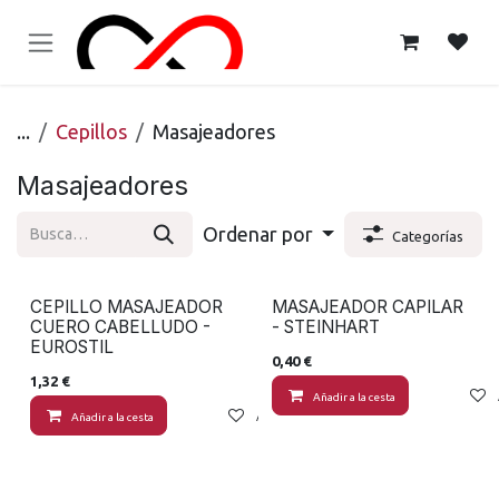
Ir al contenido
...
Cepillos
Masajeadores
Masajeadores
Ordenar por
Categorías
CEPILLO MASAJEADOR
MASAJEADOR CAPILAR
CUERO CABELLUDO -
- STEINHART
EUROSTIL
0,40
€
1,32
€
Añadir a la cesta
Añadir a la cesta
Añadir a lista de deseos