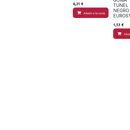
GOMA
6,21
€
TUNEL
NEGRO 
Añadir a la cesta
EUROST
1,53
€
Añad