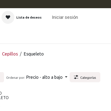
Iniciar sesión
Lista de deseos
CAS
Cepillos
Esqueleto
Precio - alto a bajo
Ordenar por:
Categorías
O
LETO
O