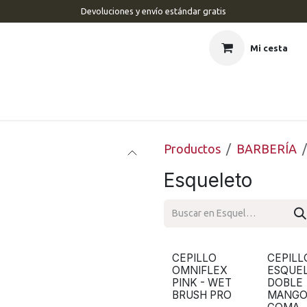
Devoluciones y envío estándar gratis
Mi cesta
CIO
BARBERÍA
PELUQUERÍA
ESTÉTICA
UÑAS
MAR
Productos
BARBERÍA
Esqueleto
CEPILLO
CEPILL
OMNIFLEX
ESQUE
PINK - WET
DOBLE
BRUSH PRO
MANG