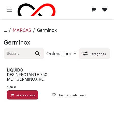
Ir al contenido
...
MARCAS
Germinox
Germinox
Ordenar por
Categorías
LÍQUIDO
DESINFECTANTE 750
ML - GERMINOX RE
5,05
€
Añadir a la cesta
Añadir a lista de deseos