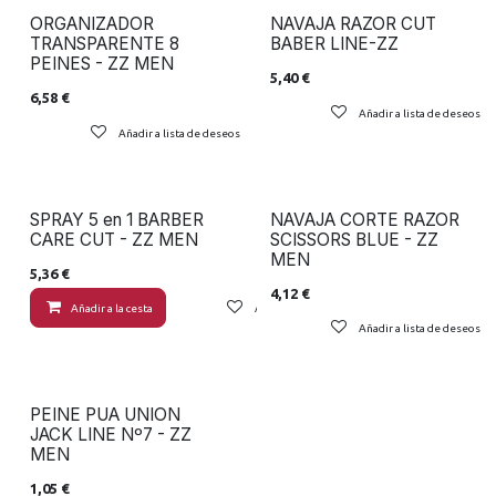
ORGANIZADOR
NAVAJA RAZOR CUT
TRANSPARENTE 8
BABER LINE-ZZ
PEINES - ZZ MEN
5,40
€
6,58
€
Añadir a lista de deseos
Añadir a lista de deseos
SPRAY 5 en 1 BARBER
NAVAJA CORTE RAZOR
CARE CUT - ZZ MEN
SCISSORS BLUE - ZZ
MEN
5,36
€
4,12
€
Añadir a la cesta
Añadir a lista de deseos
Añadir a lista de deseos
PEINE PUA UNION
JACK LINE Nº7 - ZZ
MEN
1,05
€