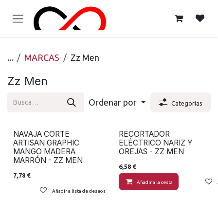
Ir al contenido
...
MARCAS
Zz Men
Zz Men
Ordenar por
Categorías
NAVAJA CORTE
RECORTADOR
ARTISAN GRAPHIC
ELÉCTRICO NARIZ Y
MANGO MADERA
OREJAS - ZZ MEN
MARRÓN - ZZ MEN
6,58
€
7,78
€
Añadir a la cesta
Añadir a lista de deseos