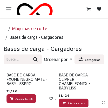
Ir al contenido
...
Máquinas de corte
Bases de carga - Cargadores
Bases de carga - Cargadores
Ordenar por
Categorías
BASE DE CARGA
BASE DE CARGA
FXONE NEGRO MATE -
CLIPPER
BABYLISSPRO
CHAMELEONFX -
BABYLISS
31,12
€
31,12
€
Añadir a la cesta
Añadir a lista de deseos
Añadir a la cesta