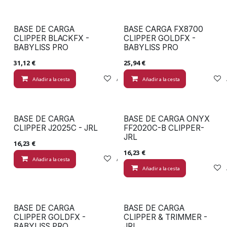
BASE DE CARGA
BASE CARGA FX8700
CLIPPER BLACKFX -
CLIPPER GOLDFX -
BABYLISS PRO
BABYLISS PRO
31,12
€
25,94
€
Añadir a la cesta
Añadir a lista de deseos
Añadir a la cesta
BASE DE CARGA
BASE DE CARGA ONYX
CLIPPER J2025C - JRL
FF2020C-B CLIPPER-
JRL
16,23
€
16,23
€
Añadir a la cesta
Añadir a lista de deseos
Añadir a la cesta
BASE DE CARGA
BASE DE CARGA
CLIPPER GOLDFX -
CLIPPER & TRIMMER -
BABYLISS PRO
JRL