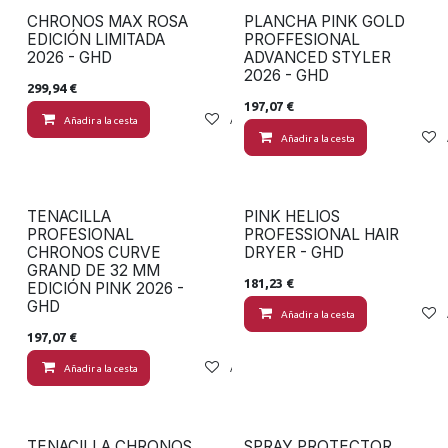
CHRONOS MAX ROSA
PLANCHA PINK GOLD
EDICIÓN LIMITADA
PROFFESIONAL
2026 - GHD
ADVANCED STYLER
2026 - GHD
299,94
€
197,07
€
Añadir a la cesta
Añadir a lista de deseos
Añadir a la cesta
TENACILLA
PINK HELIOS
PROFESIONAL
PROFESSIONAL HAIR
CHRONOS CURVE
DRYER - GHD
GRAND DE 32 MM
181,23
€
EDICIÓN PINK 2026 -
GHD
Añadir a la cesta
197,07
€
Añadir a la cesta
Añadir a lista de deseos
TENACILLA CHRONOS
SPRAY PROTECTOR