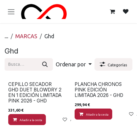
Ir al contenido
...
MARCAS
Ghd
Ghd
Ordenar por
Categorías
CEPILLO SECADOR
PLANCHA CHRONOS
GHD DUET BLOWDRY 2
PINK EDICIÓN
EN 1 EDICIÓN LIMITADA
LIMITADA 2026 - GHD
PINK 2026 - GHD
299,94
€
331,60
€
Añadir a la cesta
Añadir a la cesta
Añadir a lista de deseos