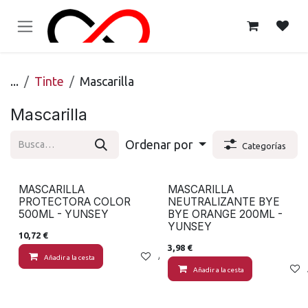
Ir al contenido
...
Tinte
Mascarilla
Mascarilla
Ordenar por
Categorías
MASCARILLA
MASCARILLA
PROTECTORA COLOR
NEUTRALIZANTE BYE
500ML - YUNSEY
BYE ORANGE 200ML -
YUNSEY
10,72
€
3,98
€
Añadir a la cesta
Añadir a lista de deseos
Añadir a la cesta