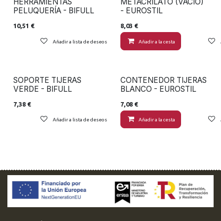
HERRAMIENTAS
METACRILATO (VACIO)
PELUQUERÍA - BIFULL
- EUROSTIL
10,51
€
8,03
€
Añadir a lista de deseos
Añadir a la cesta
SOPORTE TIJERAS
CONTENEDOR TIJERAS
VERDE - BIFULL
BLANCO - EUROSTIL
7,38
€
7,08
€
Añadir a lista de deseos
Añadir a la cesta