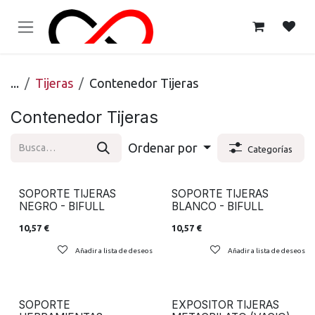
Ir al contenido
...
Tijeras
Contenedor Tijeras
Contenedor Tijeras
Ordenar por
Categorías
SOPORTE TIJERAS
SOPORTE TIJERAS
NEGRO - BIFULL
BLANCO - BIFULL
10,57
€
10,57
€
Añadir a lista de deseos
Añadir a lista de deseos
SOPORTE
EXPOSITOR TIJERAS