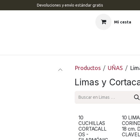
Devoluciones y envío estándar gratis
Mi cesta
CIO
BARBERÍA
PELUQUERÍA
ESTÉTICA
UÑAS
MAR
Productos
UÑAS
Lim
Limas y Cortaca
10
10 LIMA
CUCHILLAS
CORIN
CORTACALL
18 cm. D
OS -
CLAVE