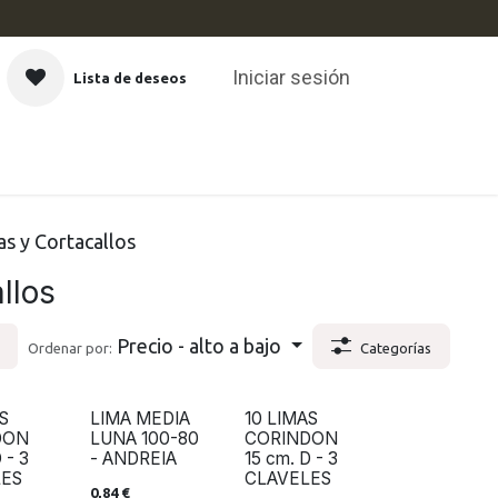
Iniciar sesión
Lista de deseos
CAS
as y Cortacallos
llos
Precio - alto a bajo
Ordenar por:
Categorías
S
LIMA MEDIA
10 LIMAS
DON
LUNA 100-80
CORINDON
 - 3
- ANDREIA
15 cm. D - 3
LES
CLAVELES
0,84
€