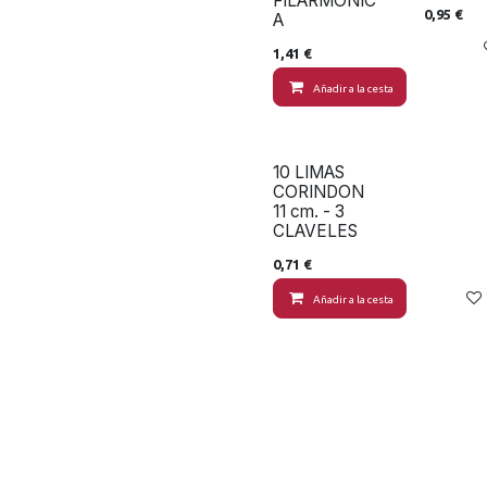
FILARMÓNIC
0,95
€
A
1,41
€
Añadir a la cesta
10 LIMAS
CORINDON
11 cm. - 3
CLAVELES
0,71
€
Añadir a la cesta