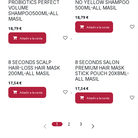
PROBIOTICS PERFECT
NO YELLOW SHAMPOO
VOLUME
500ML-ALL MASIL
SHAMPOO500ML-ALL
18,79
€
MASIL
Añadir a la cesta
18,79
€
Añadir a la cesta
Añadir a lista de deseos
8 SECONDS SCALP
8 SECONDS SALON
HAIR-LOSS HAIR MASK
PREMIUM HAIR MASK
200ML-ALL MASIL
STICK POUCH 20X8ML-
ALL MASIL
17,54
€
17,54
€
Añadir a la cesta
Añadir a lista de deseos
Añadir a la cesta
1
2
3