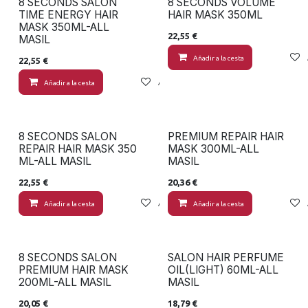
8 SECONDS SALON
8 SECONDS VOLUME
TIME ENERGY HAIR
HAIR MASK 350ML
MASK 350ML-ALL
22,55
€
MASIL
Añadir a la cesta
22,55
€
Añadir a la cesta
Añadir a lista de deseos
8 SECONDS SALON
PREMIUM REPAIR HAIR
REPAIR HAIR MASK 350
MASK 300ML-ALL
ML-ALL MASIL
MASIL
22,55
€
20,36
€
Añadir a la cesta
Añadir a lista de deseos
Añadir a la cesta
8 SECONDS SALON
SALON HAIR PERFUME
PREMIUM HAIR MASK
OIL(LIGHT) 60ML-ALL
200ML-ALL MASIL
MASIL
20,05
€
18,79
€