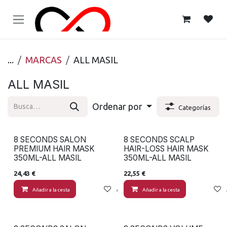
Ir al contenido
...
MARCAS
ALL MASIL
ALL MASIL
Ordenar por
Categorías
8 SECONDS SALON
8 SECONDS SCALP
PREMIUM HAIR MASK
HAIR-LOSS HAIR MASK
350ML-ALL MASIL
350ML-ALL MASIL
24,43
€
22,55
€
Añadir a la cesta
Añadir a lista de deseos
Añadir a la cesta