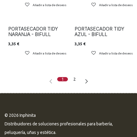
Añadir a lista de deseos
Añadir a lista de deseos
PORTASECADOR TIDY
PORTASECADOR TIDY
NARANJA - BIFULL
AZUL - BIFULL
3,35
€
3,35
€
Añadir a lista de deseos
Añadir a lista de deseos
1
2
© 2026 Inphinita
Distribuidores de soluciones profesionales para barbería,
peluquería, uñas y estética.