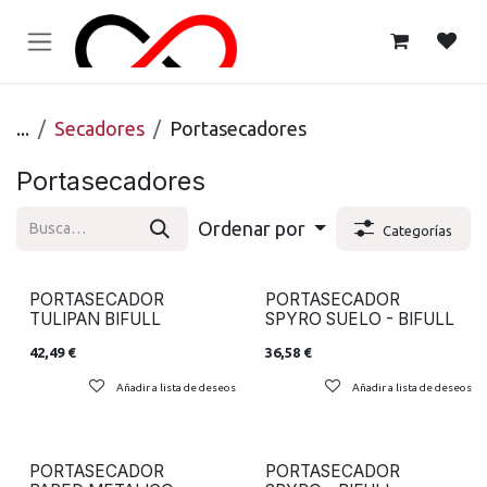
Ir al contenido
...
Secadores
Portasecadores
Portasecadores
Ordenar por
Categorías
PORTASECADOR
PORTASECADOR
TULIPAN BIFULL
SPYRO SUELO - BIFULL
42,49
€
36,58
€
Añadir a lista de deseos
Añadir a lista de deseos
PORTASECADOR
PORTASECADOR