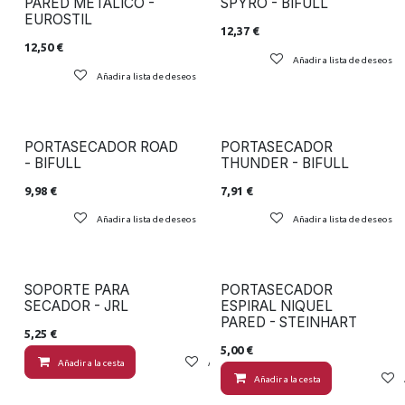
PARED METALICO -
SPYRO - BIFULL
EUROSTIL
12,37
€
12,50
€
Añadir a lista de deseos
Añadir a lista de deseos
PORTASECADOR ROAD
PORTASECADOR
- BIFULL
THUNDER - BIFULL
9,98
€
7,91
€
Añadir a lista de deseos
Añadir a lista de deseos
SOPORTE PARA
PORTASECADOR
SECADOR - JRL
ESPIRAL NIQUEL
PARED - STEINHART
5,25
€
5,00
€
Añadir a la cesta
Añadir a lista de deseos
Añadir a la cesta