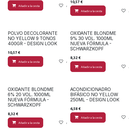
10,57
€
Añadir a la cesta
Añadir a lista de deseos
Añadir a la cesta
POLVO DECOLORANTE
OXIDANTE BLONDME
NO YELLOW 9 TONOS
9% 30 VOL. 1000ML
400GR - DESIGN LOOK
NUEVA FÓRMULA -
SCHWARZKOPF
10,57
€
8,32
€
Añadir a la cesta
Añadir a lista de deseos
Añadir a la cesta
OXIDANTE BLONDME
ACONDICIONADRO
6% 20 VOL. 1000ML
BIFÁSICO NO YELLOW
NUEVA FÓRMULA -
250ML - DESIGN LOOK
SCHWARZKOPF
6,58
€
8,32
€
Añadir a la cesta
Añadir a la cesta
Añadir a lista de deseos