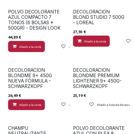
POLVO DECOLORANTE
DECOLORACION
AZUL COMPACTO 7
BLOND STUDIO 7 500G
TONOS (6 BOLSAS *
- LOREAL
500GR) - DESIGN LOOK
27,93
€
44,89
€
Añadir a la cesta
Añadir a la cesta
Añadir a lista de deseos
DECOLORACION
DECOLORACION
BLONDME 9+ 450G
BLONDME PREMIUM
NUEVA FÓRMULA -
LIGHTENER 9+ 450G-
SCHWARZKOPF
SCHWARZKOPF
26,49
€
25,19
€
Añadir a la cesta
Añadir a lista de deseos
Añadir a lista de deseos
CHAMPU
POLVO DECOLORANTE
NEUTRALIZANTE
AZUL CON PLEX 8