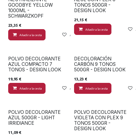
GOODBYE YELLOW
TONOS 500GR -
1000ML -
DESIGN LOOK
SCHWARZKOPF
21,15
€
23,35
€
Añadir a la cesta
Añadir a la cesta
Añadir a lista de deseos
POLVO DECOLORANTE
DECOLORACIÓN
AZUL COMPACTO 7
CARBÓN 9 TONOS
TONOS - DESIGN LOOK
500GR - DESIGN LOOK
19,95
€
13,23
€
Añadir a la cesta
Añadir a lista de deseos
Añadir a la cesta
POLVO DECOLORANTE
POLVO DECOLORANTE
AZUL 500GR - LIGHT
VIOLETA CON PLEX 9
IRRIDIANCE
TONOS 500GR -
DESIGN LOOK
11,09
€