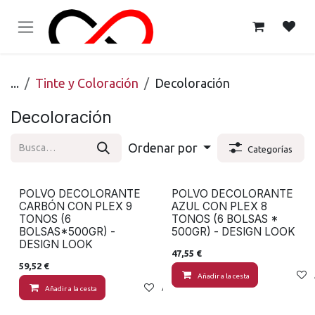
Ir al contenido
...
Tinte y Coloración
Decoloración
Decoloración
Ordenar por
Categorías
POLVO DECOLORANTE
POLVO DECOLORANTE
CARBÓN CON PLEX 9
AZUL CON PLEX 8
TONOS (6
TONOS (6 BOLSAS *
BOLSAS*500GR) -
500GR) - DESIGN LOOK
DESIGN LOOK
47,55
€
59,52
€
Añadir a la cesta
Añadir a la cesta
Añadir a lista de deseos