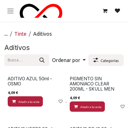
Ir al contenido
...
Tinte
Aditivos
Aditivos
Ordenar por
Categorías
ADITIVO AZUL 50ml -
PIGMENTO SIN
OSMO
AMONIACO CLEAR
200ML - SKULL MEN
4,09
€
4,09
€
Añadir a la cesta
Añadir a lista de deseos
Añadir a la cesta