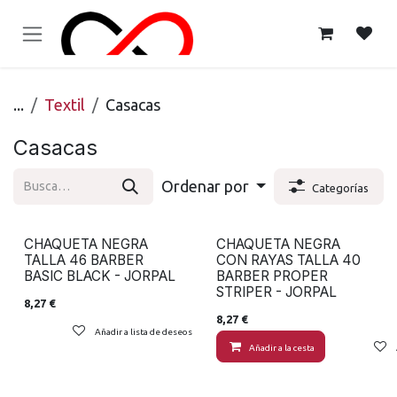
Ir al contenido
...
Textil
Casacas
Casacas
Ordenar por
Categorías
CHAQUETA NEGRA
CHAQUETA NEGRA
TALLA 46 BARBER
CON RAYAS TALLA 40
BASIC BLACK - JORPAL
BARBER PROPER
STRIPER - JORPAL
8,27
€
8,27
€
Añadir a lista de deseos
Añadir a la cesta