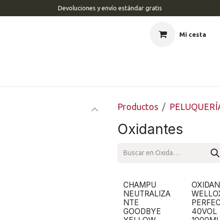
Devoluciones y envío estándar gratis
Mi cesta
CIO
BARBERÍA
PELUQUERÍA
ESTÉTICA
UÑAS
MAR
Productos
PELUQUERÍ
Oxidantes
CHAMPU
OXIDA
NEUTRALIZA
WELLO
NTE
PERFE
GOODBYE
40VOL