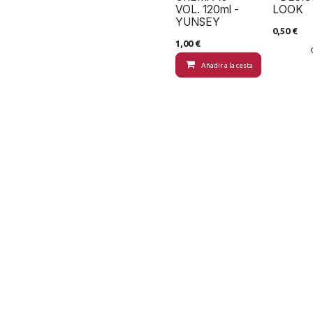
VOL. 120ml -
LOOK
YUNSEY
0,50
€
1,00
€
Añadir a la cesta