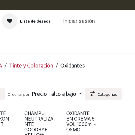
Iniciar sesión
Lista de deseos
CAS
A
Tinte y Coloración
Oxidantes
Precio - alto a bajo
Ordenar por:
Categorías
NTE
CHAMPU
OXIDANTE
XON
NEUTRALIZA
EN CREMA 5
CT
NTE
VOL 1000ml -
GOODBYE
OSMO