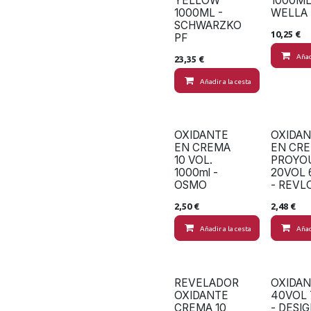
YELLOW
1000ML
1000ML -
WELLA
SCHWARZKO
10,25
€
PF
Añad
23,35
€
Añadir a la cesta
OXIDANTE
OXIDA
EN CREMA
EN CR
10 VOL.
PROYO
1000ml -
20VOL 
OSMO
- REVL
2,50
€
2,48
€
Añadir a la cesta
Añad
REVELADOR
OXIDA
OXIDANTE
40VOL
CREMA 10
- DESI