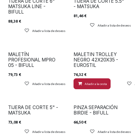
TIJERA DE CORTE 6"
TIJERA DE CORTE 5.5"
MATSUKA LINE -
- MATSUKA
BIFULL
81,46
€
88,38
€
Añadir a lista de deseos
Añadir a lista de deseos
MALETÍN
MALETIN TROLLEY
PROFESIONAL MPRO
NEGRO 42X20X35 -
05 - BIFULL
EUROSTIL
79,73
€
76,32
€
Añadir a lista de deseos
Añadir a la cesta
TIJERA DE CORTE 5" -
PINZA SEPARACIÓN
MATSUKA
BIRDIE - BIFULL
73,08
€
66,50
€
Añadir a lista de deseos
Añadir a lista de deseos