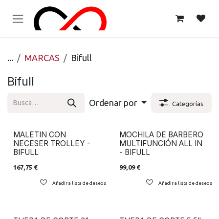
Ir al contenido
...
MARCAS
Bifull
Bifull
Ordenar por
Categorías
MALETIN CON
MOCHILA DE BARBERO
NECESER TROLLEY -
MULTIFUNCIÓN ALL IN
BIFULL
- BIFULL
167,75
€
99,09
€
Añadir a lista de deseos
Añadir a lista de deseos