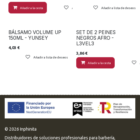
Añadir a la cesta
Añadir a lista de deseos
Añadir a lista de deseos
BÁLSAMO VOLUME UP
SET DE 2 PEINES
150ML - YUNSEY
NEGROS AFRO -
L3VEL3
4,03
€
3,86
€
Añadir a lista de deseos
Añadir a la cesta
© 2026 Inphinita
Distribuidores de soluciones profesionales para barbería,