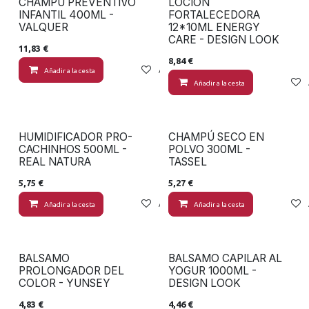
CHAMPU PREVENTIVO
LOCIÓN
INFANTIL 400ML -
FORTALECEDORA
VALQUER
12*10ML ENERGY
CARE - DESIGN LOOK
11,83
€
8,84
€
Añadir a la cesta
Añadir a lista de deseos
Añadir a la cesta
HUMIDIFICADOR PRO-
CHAMPÚ SECO EN
CACHINHOS 500ML -
POLVO 300ML -
REAL NATURA
TASSEL
5,75
€
5,27
€
Añadir a la cesta
Añadir a lista de deseos
Añadir a la cesta
BALSAMO
BALSAMO CAPILAR AL
PROLONGADOR DEL
YOGUR 1000ML -
COLOR - YUNSEY
DESIGN LOOK
4,83
€
4,46
€