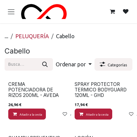
Ir al contenido
...
PELUQUERÍA
Cabello
Cabello
Ordenar por
Categorías
CREMA
SPRAY PROTECTOR
POTENCIADORA DE
TERMICO BODYGUARD
RIZOS 200ML - AVEDA
120ML - GHD
26,96
€
17,94
€
Añadir a la cesta
Añadir a lista de deseos
Añadir a la cesta