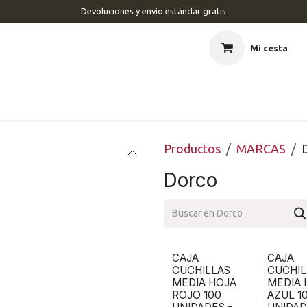
Devoluciones y envío estándar gratis
Mi cesta
CIO
BARBERÍA
PELUQUERÍA
ESTÉTICA
UÑAS
MAR
Productos
MARCAS
Dorco
CAJA
CAJA
CUCHILLAS
CUCHIL
MEDIA HOJA
MEDIA 
ROJO 100
AZUL 1