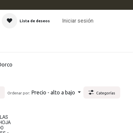
Iniciar sesión
Lista de deseos
CAS
Dorco
Precio - alto a bajo
Ordenar por:
Categorías
LAS
HOJA
00