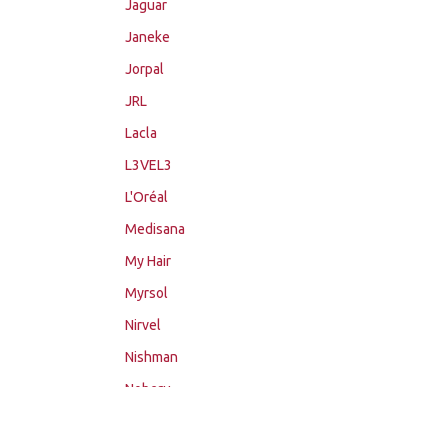
Jaguar
Janeke
Jorpal
JRL
Lacla
L3VEL3
L'Oréal
Medisana
My Hair
Myrsol
Nirvel
Nishman
Noberu
Novon