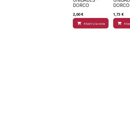
UNIDADES -
UNIDAD
DORCO
DORCO
2,00
€
1,73
€
Añadir a la cesta
Añad