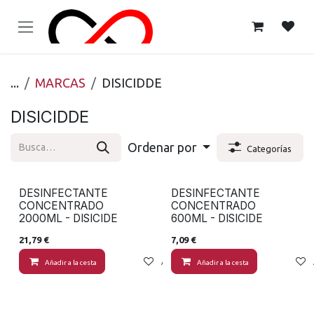
Ir al contenido
...
MARCAS
DISICIDDE
DISICIDDE
Ordenar por
Categorías
DESINFECTANTE
DESINFECTANTE
CONCENTRADO
CONCENTRADO
2000ML - DISICIDE
600ML - DISICIDE
21,79
€
7,09
€
Añadir a la cesta
Añadir a lista de deseos
Añadir a la cesta