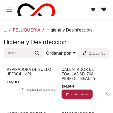
Ir al contenido
...
PELUQUERÍA
Higiene y Desinfección
Higiene y Desinfección
Ordenar por
Categorías
ASPIRADORA DE SUELO
CALENTADOR DE
JPF004 - JRL
TOALLAS SD-76A -
PERFECT BEAUTY
166,18
€
136,99
€
Añadir a lista de deseos
Añadir a la cesta