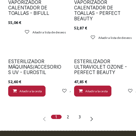
VAPORIZADOR
VAPORIZADOR
CALENTADOR DE
CALENTADOR DE
TOALLAS - BIFULL
TOALLAS - PERFECT
BEAUTY
55,06
€
52,87
€
Añadir a lista de deseos
Añadir a lista de deseos
ESTERILIZADOR
ESTERILIZADOR
MÁQUINAS/ACCESORIO
ULTRAVIOLET OZONE -
S UV - EUROSTIL
PERFECT BEAUTY
52,60
€
47,85
€
Añadir a la cesta
Añadir a lista de deseos
Añadir a la cesta
1
2
3