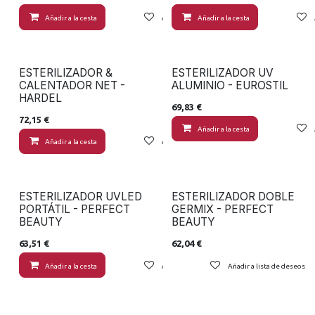
Añadir a la cesta
Añadir a lista de deseos
Añadir a la cesta
ESTERILIZADOR &
ESTERILIZADOR UV
CALENTADOR NET -
ALUMINIO - EUROSTIL
HARDEL
69,83
€
72,15
€
Añadir a la cesta
Añadir a la cesta
Añadir a lista de deseos
ESTERILIZADOR UVLED
ESTERILIZADOR DOBLE
PORTÁTIL - PERFECT
GERMIX - PERFECT
BEAUTY
BEAUTY
63,51
€
62,04
€
Añadir a la cesta
Añadir a lista de deseos
Añadir a lista de deseos