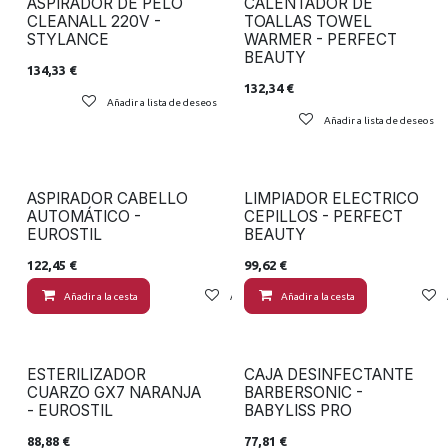
ASPIRADOR DE PELO
CALENTADOR DE
CLEANALL 220V -
TOALLAS TOWEL
STYLANCE
WARMER - PERFECT
BEAUTY
134,33
€
132,34
€
Añadir a lista de deseos
Añadir a lista de deseos
ASPIRADOR CABELLO
LIMPIADOR ELECTRICO
AUTOMÁTICO -
CEPILLOS - PERFECT
EUROSTIL
BEAUTY
122,45
€
99,62
€
Añadir a la cesta
Añadir a lista de deseos
Añadir a la cesta
ESTERILIZADOR
CAJA DESINFECTANTE
CUARZO GX7 NARANJA
BARBERSONIC -
- EUROSTIL
BABYLISS PRO
88,88
€
77,81
€