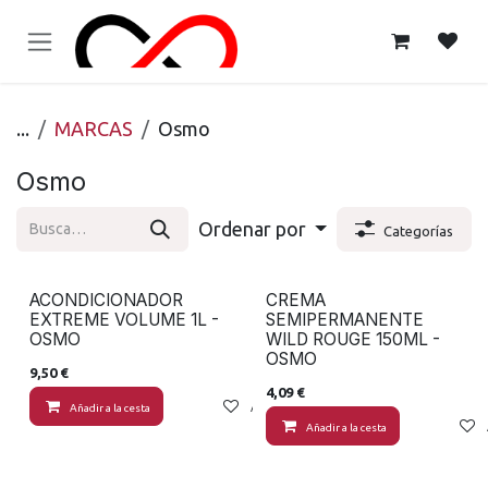
Ir al contenido
...
MARCAS
Osmo
Osmo
Ordenar por
Categorías
ACONDICIONADOR
CREMA
EXTREME VOLUME 1L -
SEMIPERMANENTE
OSMO
WILD ROUGE 150ML -
OSMO
9,50
€
4,09
€
Añadir a la cesta
Añadir a lista de deseos
Añadir a la cesta