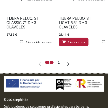
TIJERA PELUQ. ST
TIJERA PELUQ. ST
CLASSIC 7" D - 3
LIGHT 6.5" D - 3
CLAVELES
CLAVELES
27,52
€
25,11
€
Añadir a lista de deseos
Añadir a la cesta
1
2
© 2026 Inphinita
Distribuidores de soluciones profesionales para barbería,