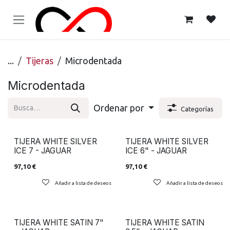
Ir al contenido
...
Tijeras
Microdentada
Microdentada
Ordenar por
Categorías
TIJERA WHITE SILVER
TIJERA WHITE SILVER
ICE 7 - JAGUAR
ICE 6" - JAGUAR
97,10
€
97,10
€
Añadir a lista de deseos
Añadir a lista de deseos
TIJERA WHITE SATIN 7"
TIJERA WHITE SATIN