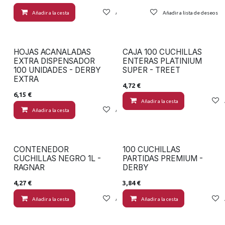
Añadir a la cesta
Añadir a lista de deseos
Añadir a lista de deseos
HOJAS ACANALADAS
CAJA 100 CUCHILLAS
EXTRA DISPENSADOR
ENTERAS PLATINIUM
100 UNIDADES - DERBY
SUPER - TREET
EXTRA
4,72
€
6,15
€
Añadir a la cesta
Añadir a la cesta
Añadir a lista de deseos
CONTENEDOR
100 CUCHILLAS
CUCHILLAS NEGRO 1L -
PARTIDAS PREMIUM -
RAGNAR
DERBY
4,27
€
3,84
€
Añadir a la cesta
Añadir a lista de deseos
Añadir a la cesta