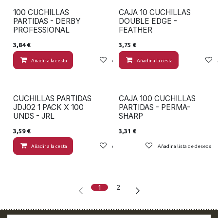
100 CUCHILLAS
CAJA 10 CUCHILLAS
PARTIDAS - DERBY
DOUBLE EDGE -
PROFESSIONAL
FEATHER
3,84
€
3,75
€
Añadir a la cesta
Añadir a lista de deseos
Añadir a la cesta
CUCHILLAS PARTIDAS
CAJA 100 CUCHILLAS
JDJ02 1 PACK X 100
PARTIDAS - PERMA-
UNDS - JRL
SHARP
3,59
€
3,31
€
Añadir a la cesta
Añadir a lista de deseos
Añadir a lista de deseos
1
2