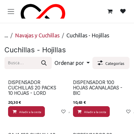
Ir al contenido
...
Navajas y Cuchillas
Cuchillas - Hojillas
Cuchillas - Hojillas
Ordenar por
Categorías
DISPENSADOR
DISPENSADOR 100
CUCHILLAS 20 PACKS
HOJAS ACANALADAS -
10 HOJAS - LORD
BIC
20,30
€
10,63
€
Añadir a la cesta
Añadir a lista de deseos
Añadir a la cesta