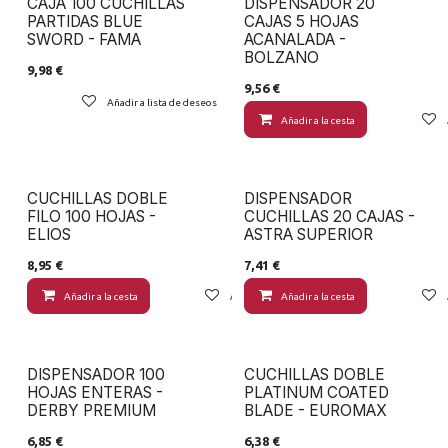
CAJA 100 CUCHILLAS
DISPENSADOR 20
PARTIDAS BLUE
CAJAS 5 HOJAS
SWORD - FAMA
ACANALADA -
BOLZANO
9,98
€
9,56
€
Añadir a lista de deseos
Añadir a la cesta
CUCHILLAS DOBLE
DISPENSADOR
FILO 100 HOJAS -
CUCHILLAS 20 CAJAS -
ELIOS
ASTRA SUPERIOR
8,95
€
7,41
€
Añadir a la cesta
Añadir a lista de deseos
Añadir a la cesta
DISPENSADOR 100
CUCHILLAS DOBLE
HOJAS ENTERAS -
PLATINUM COATED
DERBY PREMIUM
BLADE - EUROMAX
6,85
€
6,38
€