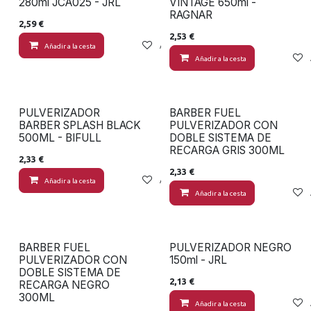
280ml JCA025 - JRL
VINTAGE 650ml -
RAGNAR
2,59
€
2,53
€
Añadir a la cesta
Añadir a lista de deseos
Añadir a la cesta
PULVERIZADOR
BARBER FUEL
BARBER SPLASH BLACK
PULVERIZADOR CON
500ML - BIFULL
DOBLE SISTEMA DE
RECARGA GRIS 300ML
2,33
€
2,33
€
Añadir a la cesta
Añadir a lista de deseos
Añadir a la cesta
BARBER FUEL
PULVERIZADOR NEGRO
PULVERIZADOR CON
150ml - JRL
DOBLE SISTEMA DE
2,13
€
RECARGA NEGRO
300ML
Añadir a la cesta