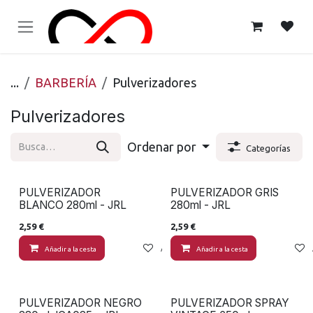
Ir al contenido
...
BARBERÍA
Pulverizadores
Pulverizadores
Ordenar por
Categorías
PULVERIZADOR
PULVERIZADOR GRIS
BLANCO 280ml - JRL
280ml - JRL
2,59
€
2,59
€
Añadir a la cesta
Añadir a lista de deseos
Añadir a la cesta
PULVERIZADOR NEGRO
PULVERIZADOR SPRAY