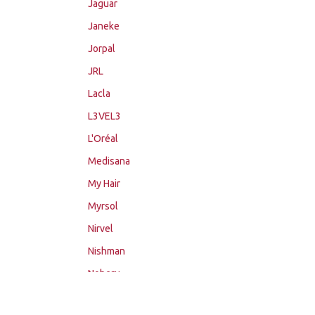
Jaguar
Janeke
Jorpal
JRL
Lacla
L3VEL3
L'Oréal
Medisana
My Hair
Myrsol
Nirvel
Nishman
Noberu
Novon