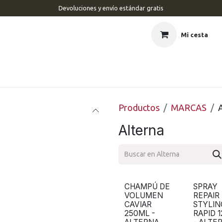
Devoluciones y envío estándar gratis
Mi cesta
CIO
BARBERÍA
PELUQUERÍA
ESTÉTICA
UÑAS
MAR
Productos
MARCAS
Alterna
CHAMPÚ DE
SPRAY
VOLUMEN
REPAIR
CAVIAR
STYLIN
250ML -
RAPID 