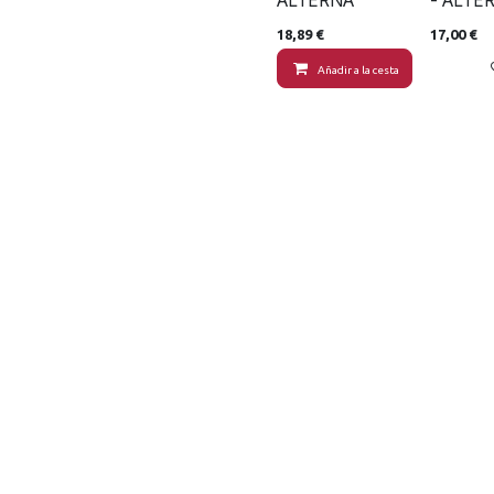
ALTERNA
- ALTE
18,89
€
17,00
€
Añadir a la cesta