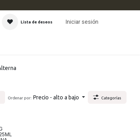
Iniciar sesión
Lista de deseos
CAS
Alterna
Precio - alto a bajo
Ordenar por:
Categorías
G
125ML