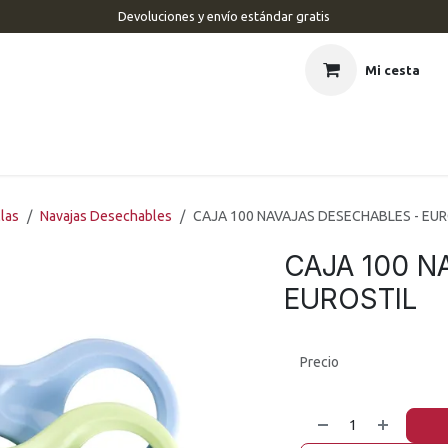
Devoluciones y envío estándar gratis
Mi cesta
CIO
BARBERÍA
PELUQUERÍA
ESTÉTICA
UÑAS
MAR
llas
Navajas Desechables
CAJA 100 NAVAJAS DESECHABLES - EUR
CAJA 100 N
EUROSTIL
Precio