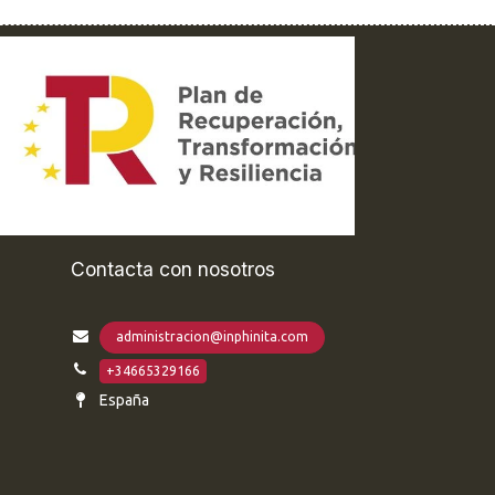
Contacta con nosotros
administracion@inphinita.com
+34665329166
España