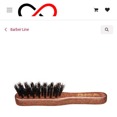
Ir al contenido
Barber Line