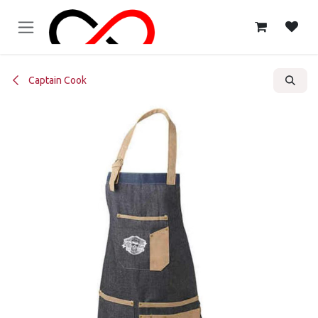
Ir al contenido
Captain Cook