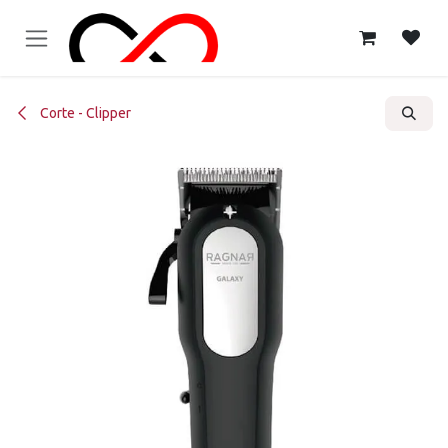
Ir al contenido
Corte - Clipper