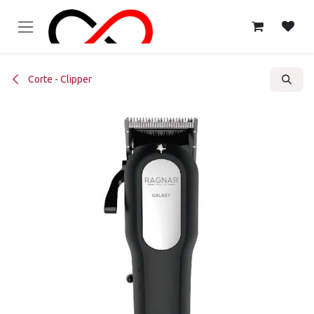
Ir al contenido
Corte - Clipper