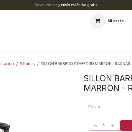
Devoluciones y envío estándar gratis
Mi cesta
CIO
BARBERÍA
PELUQUERÍA
ESTÉTICA
UÑAS
MAR
coración
Sillones
SILLON BARBERO STAFFORD MARRON - RAGNAR
SILLON BA
MARRON - 
Precio