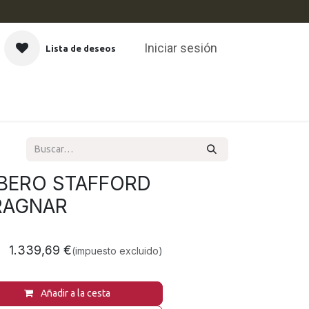
Iniciar sesión
Lista de deseos
CAS
RBERO STAFFORD
RAGNAR
1.339,69
€
(impuesto excluido)
Añadir a la cesta