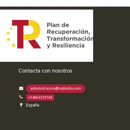
Contacta con nosotros
administracion@inphinita.com
+34665329166
España