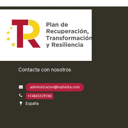
Contacta con nosotros
administracion@inphinita.com
+34665329166
España