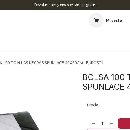
Devoluciones y envío estándar gratis
Mi cesta
CIO
BARBERÍA
PELUQUERÍA
ESTÉTICA
UÑAS
MAR
A 100 TOALLAS NEGRAS SPUNLACE 40X80CM - EUROSTIL
BOLSA 100
SPUNLACE 
Precio