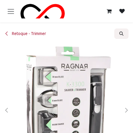
Ir al contenido
Retoque - Trimmer