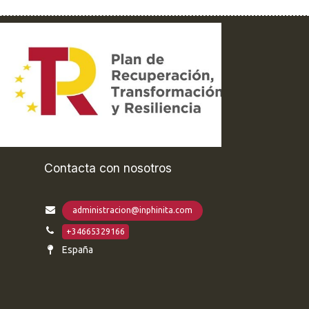
Contacta con nosotros
administracion@inphinita.com
+34665329166
España