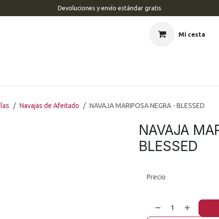
Devoluciones y envío estándar gratis
Mi cesta
CIO
BARBERÍA
PELUQUERÍA
ESTÉTICA
UÑAS
MAR
llas
Navajas de Afeitado
NAVAJA MARIPOSA NEGRA - BLESSED
NAVAJA MAR
BLESSED
Precio