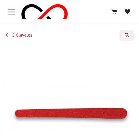
Ir al contenido
3 Claveles