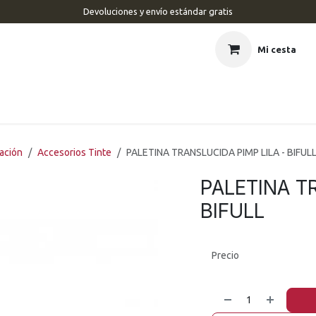
Devoluciones y envío estándar gratis
Mi cesta
CIO
BARBERÍA
PELUQUERÍA
ESTÉTICA
UÑAS
MAR
ración
Accesorios Tinte
PALETINA TRANSLUCIDA PIMP LILA - BIFUL
PALETINA T
BIFULL
Precio