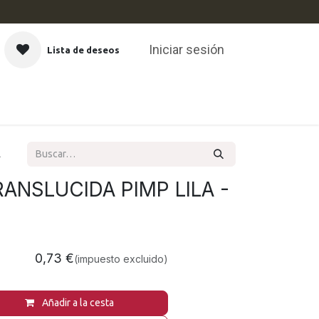
Iniciar sesión
Lista de deseos
CAS
L
RANSLUCIDA PIMP LILA -
0,73
€
(impuesto excluido)
Añadir a la cesta