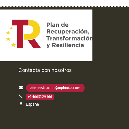
Contacta con nosotros
administracion@inphinita.com
+34665329166
España