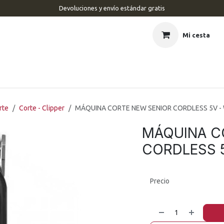
Devoluciones y envío estándar gratis
Mi cesta
CIO
BARBERÍA
PELUQUERÍA
ESTÉTICA
UÑAS
MAR
rte
Corte - Clipper
MÁQUINA CORTE NEW SENIOR CORDLESS 5V -
MÁQUINA C
CORDLESS 
Precio