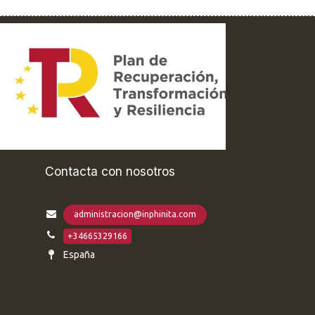
Contacta con nosotros
administracion@inphinita.com
+34665329166
España