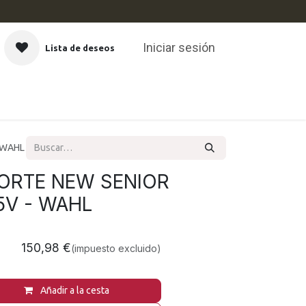
Iniciar sesión
Lista de deseos
CAS
 WAHL
ORTE NEW SENIOR
5V - WAHL
150,98
€
(impuesto excluido)
Añadir a la cesta