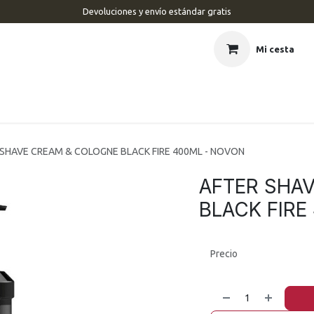
Devoluciones y envío estándar gratis
Mi cesta
CIO
BARBERÍA
PELUQUERÍA
ESTÉTICA
UÑAS
MAR
 SHAVE CREAM & COLOGNE BLACK FIRE 400ML - NOVON
AFTER SHA
BLACK FIRE
Precio