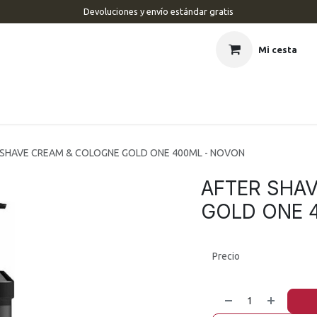
Devoluciones y envío estándar gratis
Mi cesta
CIO
BARBERÍA
PELUQUERÍA
ESTÉTICA
UÑAS
MAR
 SHAVE CREAM & COLOGNE GOLD ONE 400ML - NOVON
AFTER SHA
GOLD ONE 
Precio