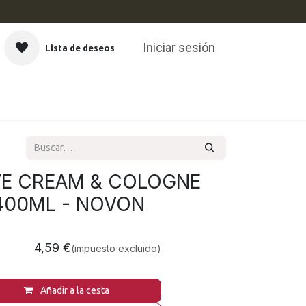
Iniciar sesión
Lista de deseos
CAS
VE CREAM & COLOGNE
400ML - NOVON
4,59
€
(impuesto excluido)
Añadir a la cesta