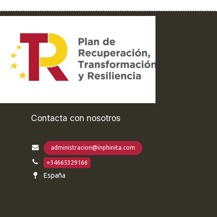
Contacta con nosotros
administracion@inphinita.com
+34665329166
España